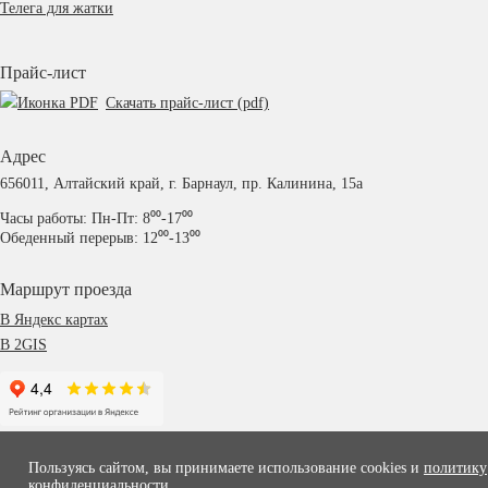
Телега для жатки
Прайс-лист
Скачать прайс-лист (pdf)
Адрес
656011, Алтайский край, г. Барнаул, пр. Калинина, 15а
Часы работы: Пн-Пт: 8⁰⁰-17⁰⁰
Обеденный перерыв: 12⁰⁰-13⁰⁰
Маршрут проезда
В Яндекс картах
В 2GIS
Пользуясь сайтом, вы принимаете использование cookies и
политику
конфиденциальности
.