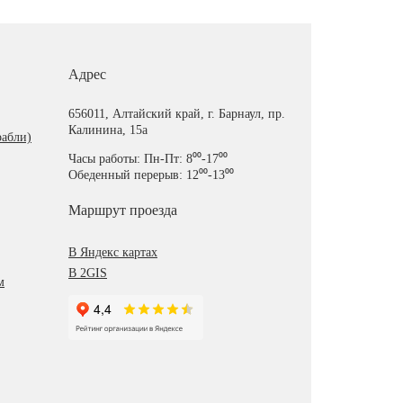
Адрес
656011, Алтайский край, г. Барнаул, пр.
Калинина, 15а
рабли)
Часы работы: Пн-Пт: 8⁰⁰-17⁰⁰
Обеденный перерыв: 12⁰⁰-13⁰⁰
Маршрут проезда
В Яндекс картах
В 2GIS
м